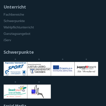
Unterricht
Fachbereiche
Schwerpunkte
Wahlpflichtunterricht
Ganztagsangebot
iServ
Schwerpunkte
+
+
+
+
+
+
Social Media