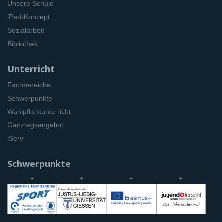
Unsere Schule
iPad-Konzept
Sozialarbeit
Bibliothek
Unterricht
Fachbereiche
Schwerpunkte
Wahlpflichtunterricht
Ganztagsangebot
iServ
Schwerpunkte
+
+
+
+