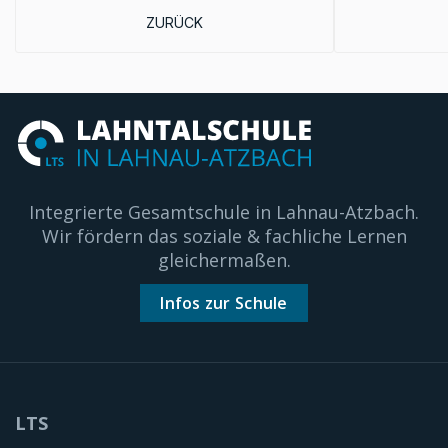
VORHERIGER BEITRAG: WIR SIND VIZE!
ZURÜCK
Integrierte Gesamtschule in Lahnau-Atzbach.
Wir fördern das soziale & fachliche Lernen
gleichermaßen.
Infos zur Schule
LTS