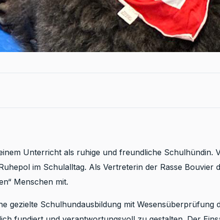
einem Unterricht als ruhige und freundliche Schulhündin. Vi
uhepol im Schulalltag. Als Vertreterin der Rasse Bouvier de
en“ Menschen mit.
ine gezielte Schulhundausbildung mit Wesensüberprüfung 
hlich fundiert und verantwortungsvoll zu gestalten. Der Eins