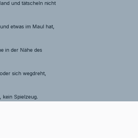
Hand und tätscheln nicht
und etwas im Maul hat,
me in der Nähe des
oder sich wegdreht,
 kein Spielzeug.