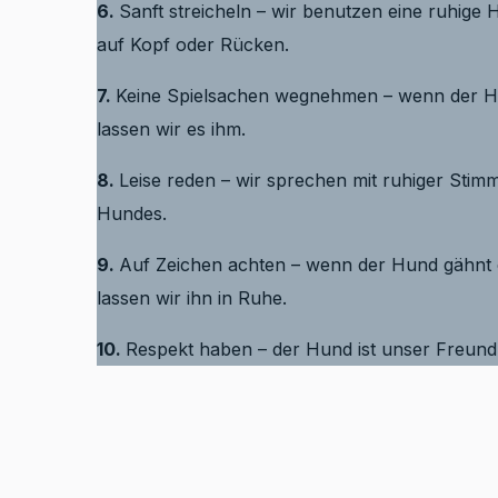
6.
Sanft streicheln – wir benutzen eine ruhige 
auf Kopf oder Rücken.
7.
Keine Spielsachen wegnehmen – wenn der H
lassen wir es ihm.
8.
Leise reden – wir sprechen mit ruhiger Stim
Hundes.
9.
Auf Zeichen achten – wenn der Hund gähnt 
lassen wir ihn in Ruhe.
10.
Respekt haben – der Hund ist unser Freund,